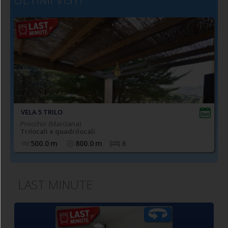
VELA 5 TRILO
Procchio (Marciana)
Trilocali e quadrilocali
500.0
m
800.0
m
6
LAST MINUTE