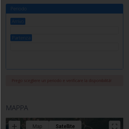
sanitari
Periodo
VELA 8 BILO
Procchio (Marciana)
Arrivo
Bilocale
500.00
m
800.00
m
3/4
Partenza
Prego scegliere un periodo e verificare la disponibilità!
MAPPA
Map
Satellite