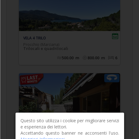
Comodo appartamento trilocale posto a piano
,
ampia terrazza coperta
terra/rialzato con
composto da soggiorno con divano letto doppio
estraibile (n.2 singoli), cucinotto, camera
matrimoniale, camera doppia (n.2 singoli
eventualmente affiancabili), bagno con doccia
finestrato e completo di tutti i sanitari
VELA 3 TRILO
Procchio (Marciana)
Trilocali e quadrilocali
500.00
m
800.00
m
6
Comodo appartamento trilocale posto a piano
ampia terrazza panoramica
primo con
Questo sito utilizza i cookie per migliorare servizi
, composto da soggiorno con divano
pergolata
e esperienza dei lettori.
letto doppio estraibile (n.2 singoli), cucinotto,
Accettando questo banner ne acconsenti l'uso.
camera matrimoniale, camera doppia (n.2 singoli