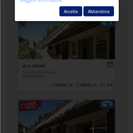
Maggiori Informazioni
eventualmente affiancabili), bagno con doccia
finestrato e completo di tutti i sanitari
Accetta
Abbandona
VELA 4 TRILO
Procchio (Marciana)
Trilocali e quadrilocali
500.00
m
800.00
m
6
Comodo appartamento monolocale posto a piano
,
spazio esterno privato attrezzato
terra con
composto da soggiorno con angolo cottura e
divano letto doppio estraibile (n.2 singoli), zona
notte con letto matrimoniale, bagno con doccia
completo di tutti i sanitari.
VELA 6 MONO
Procchio (Marciana)
Monolocale
500.00
m
800.00
m
3/4