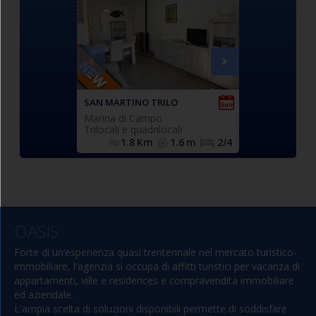
Caratteristico
Comodo a
appartamento
trilocale 
, posto
climatizzato
trilocale
terrazza
terr
al primo piano con ingresso
,
panorami
indipendente e composto da
composto da
spazioso soggiorno con
divano letto 
accesso a balcone privato con
(n.2 singoli),
locale lavatrice, cucinotto
matrimoniale
SAN MARTINO TRILO
VELA 2 TRILO
finestrato (forno), ampia
(n.2 singol
Marina di Campo
Procchio (Marc
camera matrimoniale (con
affiancabili),
Trilocali e quadrilocali
Trilocali e quad
accesso al balcone), camera
finestrato e c
1.8
Km
1.6
m
2/4
500.0
m
doppia (n.2 singoli
s
eventualmente affiancabili),
bagno con box doccia,
finestrato e completo di tutti i
N.1 posto auto
sanitari.
.
privato ad uso esclusivo
OASIS
Forte di un’esperienza quasi trentennale nel mercato turistico-
immobiliare, l'agenzia si occupa di affitti turistici per vacanza di
appartamenti, ville e residences e compravendita immobiliare
ed aziendale.
L'ampia scelta di soluzioni disponibili permette di soddisfare