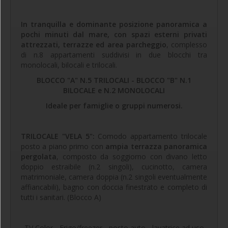
In tranquilla e dominante posizione panoramica a
pochi minuti dal mare, con spazi esterni privati
attrezzati, terrazze ed area parcheggio
, complesso
di n.8 appartamenti suddivisi in due blocchi tra
monolocali, bilocali e trilocali.
BLOCCO "A" N.5 TRILOCALI - BLOCCO "B" N.1
BILOCALE e N.2 MONOLOCALI
Ideale per famiglie o gruppi numerosi.
TRILOCALE "VELA 5":
Comodo appartamento trilocale
posto a piano primo con
ampia terrazza panoramica
pergolata
, composto da soggiorno con divano letto
doppio estraibile (n.2 singoli), cucinotto, camera
matrimoniale, camera doppia (n.2 singoli eventualmente
affiancabili), bagno con doccia finestrato e completo di
tutti i sanitari. (Blocco A)
TV Color - Frigo/freezer - posto auto - lavatrice ad uso