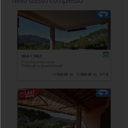
Nello stesso complesso
Comodo appartamento trilocale posto a piano
panoramica VISTA
terra/rialzato con terrazza
, composto da soggiorno con divano letto
MARE
doppio estraibile (n.2 singoli), cucinotto, camera
matrimoniale, camera doppia (n.2 singoli
eventualmente affiancabili), bagno con doccia