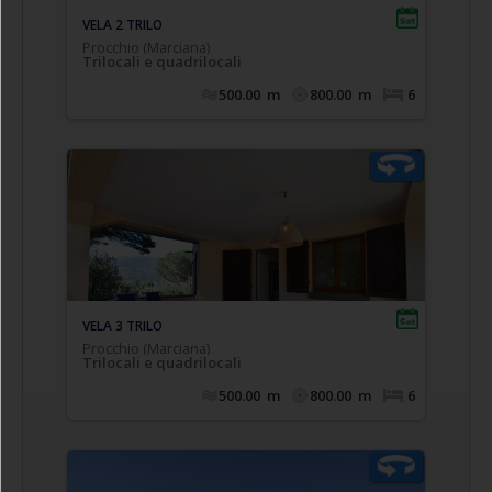
finestrato e completo di tutti i sanitari
VELA 1 TRILO
Procchio (Marciana)
Trilocali e quadrilocali
500.00
m
800.00
m
6
Comodo appartamento trilocale posto a piano
,
terrazza panoramica coperta
terra/rialzato con
composto da soggiorno con divano letto doppio
estraibile (n.2 singoli), cucinotto, camera
matrimoniale, camera doppia (n.2 singoli
eventualmente affiancabili), bagno con doccia
finestrato e completo di tutti i sanitari. (Blocco A)
VELA 2 TRILO
Procchio (Marciana)
Trilocali e quadrilocali
500.00
m
800.00
m
6