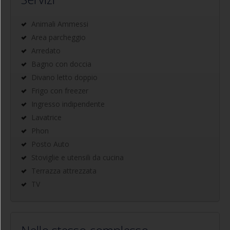
Animali Ammessi
Area parcheggio
Arredato
Bagno con doccia
Divano letto doppio
Frigo con freezer
Ingresso indipendente
Lavatrice
Phon
Posto Auto
Stoviglie e utensili da cucina
Terrazza attrezzata
TV