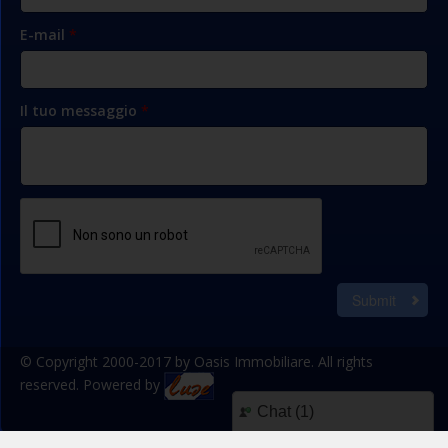
E-mail
*
Il tuo messaggio
*
Submit
© Copyright 2000-2017 by Oasis Immobiliare. All rights
reserved. Powered by
Chat (
1
)