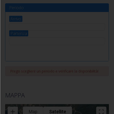
sanitari
Periodo
VELA 8 BILO
Procchio (Marciana)
Arrivo
Bilocale
500.00
m
800.00
m
3/4
Partenza
Prego scegliere un periodo e verificare la disponibilità!
MAPPA
Map
Satellite