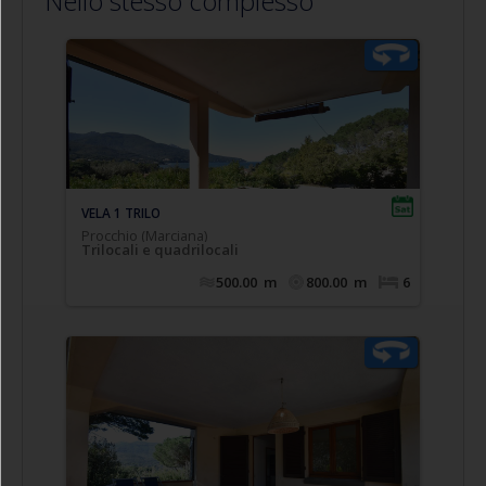
Nello stesso complesso
Comodo appartamento trilocale posto a piano
panoramica VISTA
terra/rialzato con terrazza
, composto da soggiorno con divano letto
MARE
doppio estraibile (n.2 singoli), cucinotto, camera
matrimoniale, camera doppia (n.2 singoli
eventualmente affiancabili), bagno con doccia