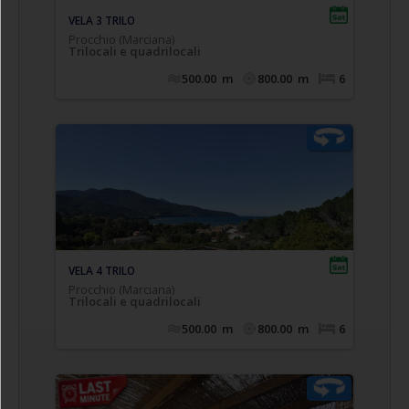
finestrato e completo di tutti i sanitari
VELA 1 TRILO
Procchio (Marciana)
Trilocali e quadrilocali
500.00
m
800.00
m
6
Comodo appartamento trilocale posto a piano
,
ampia terrazza coperta
terra/rialzato con
composto da soggiorno con divano letto doppio
estraibile (n.2 singoli), cucinotto, camera
matrimoniale, camera doppia (n.2 singoli
eventualmente affiancabili), bagno con doccia
finestrato e completo di tutti i sanitari
VELA 3 TRILO
Procchio (Marciana)
Trilocali e quadrilocali
500.00
m
800.00
m
6