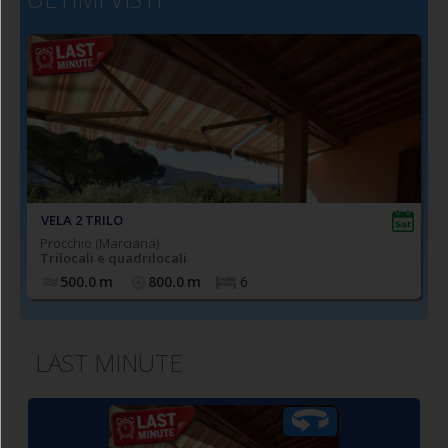
VELA 2 TRILO
Procchio (Marciana)
Trilocali e quadrilocali
500.0
m
800.0
m
6
LAST MINUTE