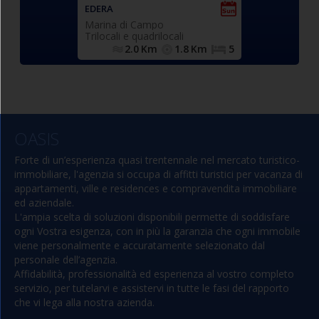
forno, frigo/freezer), n.2
Elegantemen
EDERA
MAREBLU
camere da letto matrimoniali,
composto da
Marina di Campo
Cavoli (Campo n
n.1 cameretta singola, bagno
angolo cottur
Trilocali e quadrilocali
Trilocali e quad
con vasca, finestrato,
matrimoni
2.0
Km
1.8
Km
5
900.0
completo di tutti i sanitari e
matrimonia
dotato di lavatrice. ampia
doppia (n.2 si
possibilità di parcheggio libero
box doccia e 
nelle immediate vicinanze.
panorami
OASIS
Forte di un’esperienza quasi trentennale nel mercato turistico-
immobiliare, l'agenzia si occupa di affitti turistici per vacanza di
appartamenti, ville e residences e compravendita immobiliare
ed aziendale.
L'ampia scelta di soluzioni disponibili permette di soddisfare
ogni Vostra esigenza, con in più la garanzia che ogni immobile
viene personalmente e accuratamente selezionato dal
personale dell’agenzia.
Affidabilità, professionalità ed esperienza al vostro completo
servizio, per tutelarvi e assistervi in tutte le fasi del rapporto
che vi lega alla nostra azienda.