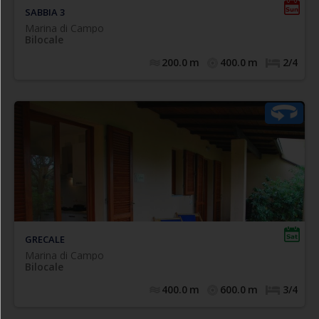
SABBIA 3
Marina di Campo
Bilocale
200.0
m
400.0
m
2/4
soggiorno con
- esposizione sud-est,
Bilocale GRECALE
e divano letto
angolo cottura di nuova installazione
singolo/matrimoniale (etraibile mod. ikea) ( n.2 letti
singoli), frigo con congelatore, bagno con box doccia,
camera matrimoniale con poss. di 3° letto singolo,
terrazza coperta arredata. - 4/5 posti letto
GRECALE
Marina di Campo
Bilocale
400.0
m
600.0
m
3/4