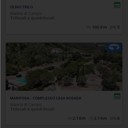
OLIVO TRILO
Marina di Campo
Trilocali e quadrilocali
100.0
m
5
legante appartamento di tipologia quadrilocale, posto al
E
piano superiore della villa, composto da: soggiorno con
divano letto matrimoniale, cucinotto, camera doppia,
camera matrimoniale ed ampia terrazza coperta
internet WI-FI
TV - terrazza - uso piscina -
attrezzata.
. 4/6 posti letto
gratuito
MARIPOSA - COMPLESSO CASA ROSADA
Marina di Campo
Trilocali e quadrilocali
2.1
Km
2.1
Km
6