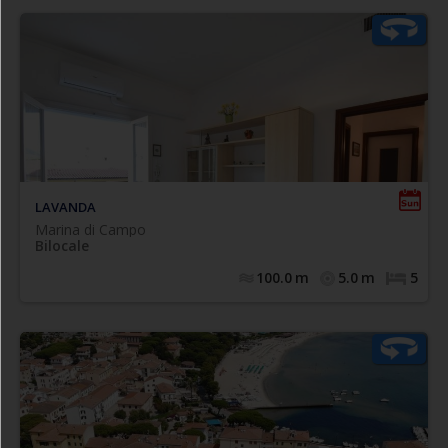
,
Ampio e curato bilocale interamente climatizzato
posto al secondo piano con ascensore, composto da
soggiorno con divano letto singolo/matrimoniale ed
accesso su balcone attrezzato, cucina abitabile dotata di
forno e frigo/freezer con accesso su balcone di servizio,
camera matrimoniale con 3° posto letto singolo, bagno
con box doccia, finestrato, completo di tutti i sanitari e
.
N.1 posto auto
lavatrice. Disimpegno di ingresso.
LAVANDA
Marina di Campo
Bilocale
100.0
m
5.0
m
5
e dalla piazzetta
a soli 100 mt. dalla spiaggia in sabbia
centrale. Situato al primo ed ultimo piano di piccolo
complesso residenziale, è composto da soggiorno con
angolo cottura, divano letto doppio estraibile (due letti