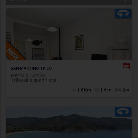
,
climatizzato
Caratteristico appartamento trilocale
posto al primo piano con ingresso indipendente e
composto da spazioso soggiorno con accesso a balcone
privato con locale lavatrice, cucinotto finestrato (forno),
ampia camera matrimoniale (con accesso al balcone),
camera doppia (n.2 singoli eventualmente affiancabili),
bagno con box doccia, finestrato e completo di tutti i
.
N.1 posto auto privato ad uso esclusivo
sanitari.
SAN MARTINO TRILO
Marina di Campo
Trilocali e quadrilocali
1.8
Km
1.6
m
2/4
NUOVA
di
climatizzato
Curatissimo trilocale
, composto
RISTRUTTURAZIONE e NUOVO ARREDO
internamente da soggiorno con angolo cottura (forno,