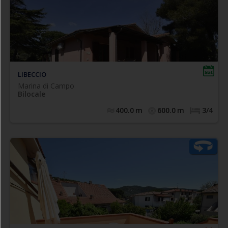
soggiorno con angolo cottura di nuova installazione
e divano letto singolo/matrimoniale (etraibile mod. ikea),
frigo con congelatore, bagno con box doccia, camera
matrimoniale con poss. di 3° letto singolo, terrazza
coperta arredata. - 4/5 posti letto
LIBECCIO
Marina di Campo
Bilocale
400.0
m
600.0
m
3/4
Bilocale climatizzato posto a piano primo di piccolo
complesso con accesso da scala esterna, composto
internamente da soggiorno con angolo cottura e divano
letto matrimoniale (mod. "bruco"), camera matrimoniale,
bagno completo con box doccia finestra e lavatrice.
errazza privata attrezzata e di n.1 posto auto
T