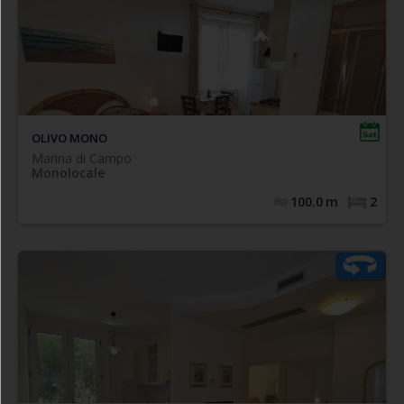
A soli mt. 100 dalla spiaggia in sabbia di Marina di
, confortevole e
Campo nel cuore del paese
appartamento monolocale climatizzato
centralissimo
composto da soggiorno con angolo cottura e zona notte
affiancabili ad uso
con n.2 letti singoli (eventualmente
), bagno completo con box doccia. WI-FI
matrimoniale
OLIVO MONO
Marina di Campo
Monolocale
100.0
m
2
di Marina di
A soli mt. 100 dalla spiaggia in sabbia
Campo, con possibilità di accesso comodissimo sia alla
, confortevole
spiaggia libera, che agli stabilimenti balneari
composto da
appartamento trilocale climatizzato,
soggiorno con angolo cottura, bagno con box doccia e
finestra, camera matrimoniale + 3° posto letto singolo,
camera doppia.