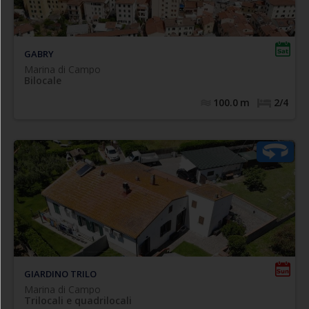
singoli), bagno con box doccia e finestra, camera
che
terrazza
matrimoniale con accesso alla terrazza. La
arredata e dotata di tenda da
si sviluppa su due lati è
Posto auto privato. 2/4 pax
.
sole
GABRY
Marina di Campo
Bilocale
100.0
m
2/4
Marina di Campo - Trilocale "Giardino"
GIARDINO TRILO
Marina di Campo
Trilocali e quadrilocali