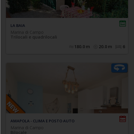
cottura, divano letto matrimoniale (una piazza e 1/2) tipo
"bruco", camera matrimoniale, camera doppia, bagno
spazio esterno privato attrezzato.
cabina doccia,
LA BAIA
Marina di Campo
Trilocali e quadrilocali
180.0
m
20.0
m
6
Moderno appartamento bilocale, ubicato in zona
residenziale (zona pineta alle spalle della spiaggia) a pochi
passi dal centro paese. Posto al 1° piano di piccolo
complesso residenziale, è composto da soggiorno con
angolo cottura (dotato di forno e piano a induzione),
divano letto matrimoniale, camera matrimoniale, bagno
finestrato dotato di box doccia e completo di tutti i
Ambienti climatizzati e posto auto coperto.
sanitari.
AMAPOLA - CLIMA E POSTO AUTO
Marina di Campo
Bilocale