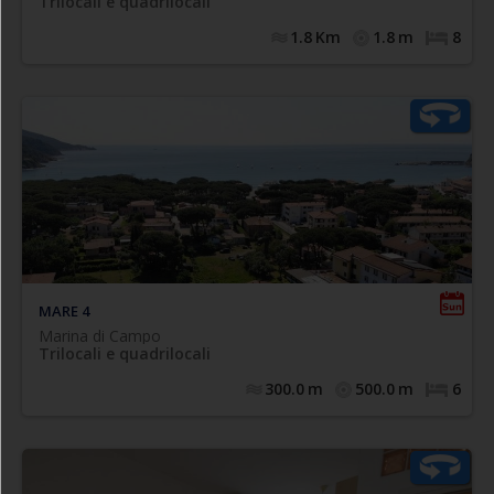
Trilocali e quadrilocali
completo di tutti i sanitari.
1.8
Km
1.8
m
8
A mt. 300 dalla spiaggia di Marina di Campo comodo
trilocale con spazio esterno, posto al piano primo del
nostro complesso quadrifamiliare "MARE", composto da:
soggiorno con angolo cottura e divano letto doppio
estraibile, camera matrimoniale, camera doppia, bagno
con box doccia e lavatrice. Terrazza esterna attrazzata e
n.1 posto auto.
MARE 4
Marina di Campo
Trilocali e quadrilocali
300.0
m
500.0
m
6