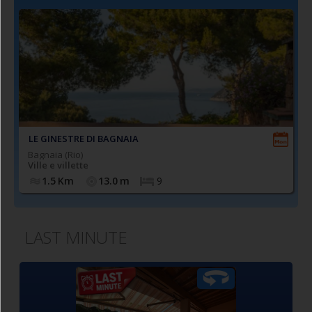
LE GINESTRE DI BAGNAIA
Bagnaia (Rio)
Ville e villette
1.5
Km
13.0
m
9
LAST MINUTE
Caratteristico
Comodo appartamento
Comodo a
ppartamento
trilocale posto a piano
bilocale pos