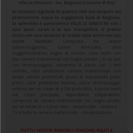
Villa Le Ginestre - loc. Bagnaia (comune di Rio)
In contesto signorile di quattro ville che sorgono sul
promontorio sopra la suggestiva baia di Bagnaia,
la splendida e panoramica VILLA LE GINESTRE con i
suoi spazi curati e la sua tranquillità, si presta
molto per una vacanza di totale relax anche per più
nuclei familiar
i. Composta da: ampio
salone/soggiorno, cucina attrezzata, area
soggiorno/pranzo, bagno di servizio, zona notte con
due camere matrimoniali con bagno privato ( di cui uno
con idromassaggio), cameretta di passo con 2 letti
castello, oltre un’ulteriore camera matrimoniale con
ampie vetrate perimetrali, posta al soprastante piano
primo, varie pertinenze esterne, vasca idromassaggio
esterna per un totale di n.7/8 posti letto. A pochi metri
dal corpo principale, dependance indipendente,
composta da camera matrimoniale con bagno privato
per un totale di n.2 posti letto - lavastoviglie – lavatrice –
TV in tutte le camere matrimoniali – climatizzazione
TUTTI I NOSTRI IMMOBILI VENGONO PULITI E