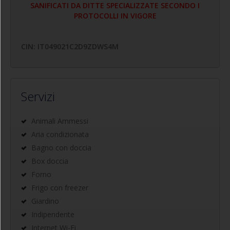
SANIFICATI DA DITTE SPECIALIZZATE SECONDO I
PROTOCOLLI IN VIGORE
CIN: IT049021C2D9ZDWS4M
Servizi
Animali Ammessi
Aria condizionata
Bagno con doccia
Box doccia
Forno
Frigo con freezer
Giardino
Indipendente
Internet Wi-Fi