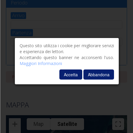
Periodo
Arrivo
Partenza
Questo sito utilizza i cookie per migliorare servizi
e esperienza dei lettori.
Accettando questo banner ne acconsenti l'uso.
Maggiori Informazioni
Accetta
Abbandona
Prego scegliere un periodo e verificare la disponibilità!
MAPPA
Map
Satellite