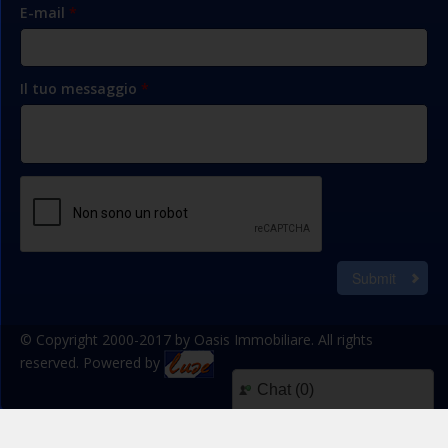
E-mail
*
Il tuo messaggio
*
Submit
© Copyright 2000-2017 by Oasis Immobiliare. All rights
reserved. Powered by
Chat (
0
)