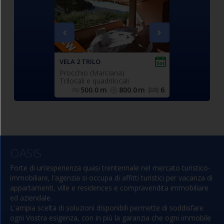
zato
trilocale
terrazza
terra/rialzato con
spazio ester
 con ingresso
,
panoramica coperta
, compost
 composto da
composto da soggiorno con
soggiorno co
ggiorno con
divano letto doppio estraibile
e divano letto
ne privato con
(n.2 singoli), cucinotto, camera
(n.2 sing
ce, cucinotto
matrimoniale, camera doppia
matrimonia
ILO
VELA 2 TRILO
VELA 8 BILO
orno), ampia
(n.2 singoli eventualmente
doccia comp
Procchio (Marciana)
Procchio (Marc
moniale (con
affiancabili), bagno con doccia
ocali
Trilocali e quadrilocali
Bilocale
cone), camera
finestrato e completo di tutti i
1.6
m
2/4
500.0
m
800.0
m
6
500.0
m
2 singoli
sanitari. (Blocco A)
ffiancabili),
ox doccia,
leto di tutti i
uto
sanitari.
OASIS
 uso esclusivo
Forte di un’esperienza quasi trentennale nel mercato turistico-
immobiliare, l'agenzia si occupa di affitti turistici per vacanza di
appartamenti, ville e residences e compravendita immobiliare
ed aziendale.
L'ampia scelta di soluzioni disponibili permette di soddisfare
ogni Vostra esigenza, con in più la garanzia che ogni immobile