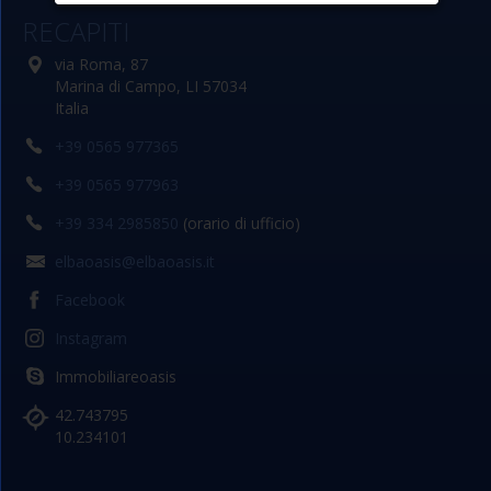
RECAPITI
via Roma, 87
Marina di Campo, LI 57034
Italia
+39 0565 977365
+39 0565 977963
+39 334 2985850
(orario di ufficio)
elbaoasis@elbaoasis.it
Facebook
Instagram
Immobiliareoasis
42.743795
10.234101