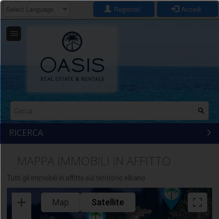
Registrati
Accedi
POWERED BY
TRANSLATE
Salta
al
contenuto
principale
Form
di
RICERCA
ricerca
MAPPA IMMOBILI IN AFFITTO
Tutti gli immobili in affitto sul territorio elbano
Map
Satellite