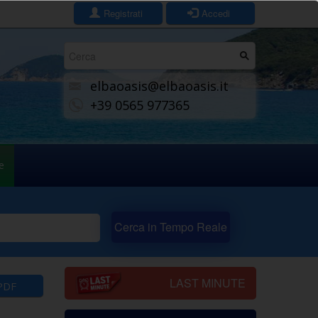
Registrati
Accedi
Form
di
elbaoasis@elbaoasis.it
ricerca
+39 0565 977365
e
Cerca in Tempo Reale
LAST MINUTE
PDF