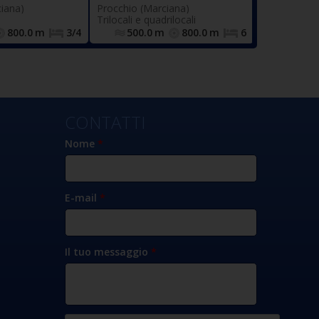
le, bagno con
attrezzati, terrazze ed area
iana)
Procchio (Marciana)
leto di tutti i
, complesso di n.8
parcheggio
Trilocali e quadrilocali
sanitari.
appartamenti suddivisi in due
800.0
m
3/4
500.0
m
800.0
m
6
blocchi tra monolocali, bilocali
e trilocali.
CONTATTI
Nome
*
E-mail
*
Il tuo messaggio
*