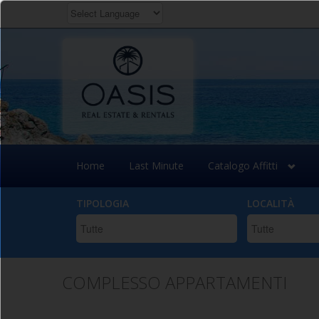
POWERED BY
TRANSLATE
Salta
al
contenuto
principale
Home
Last Minute
Catalogo Affitti
TIPOLOGIA
LOCALITÀ
COMPLESSO APPARTAMENTI