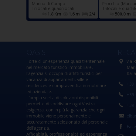
finestrato (forno), ampia
(n.2 singoli 
Marina di Campo
Procchio (Marcia
camera matrimoniale (con
affiancabili), b
Trilocali e quadrilocali
Trilocali e quadril
accesso al balcone), camera
finestrato e comp
1.8
Km
1.6
m
2/4
500.0
m
doppia (n.2 singoli
sani
eventualmente affiancabili),
bagno con box doccia,
finestrato e completo di tutti i
N.1 posto auto
sanitari.
OASIS
.
privato ad uso esclusivo
RECA
Forte di un’esperienza quasi trentennale
via 
nel mercato turistico-immobiliare,
Mari
l'agenzia si occupa di affitti turistici per
Italia
vacanza di appartamenti, ville e
+39 
residences e compravendita immobiliare
ed aziendale.
+39 
L'ampia scelta di soluzioni disponibili
permette di soddisfare ogni Vostra
+39 
esigenza, con in più la garanzia che ogni
immobile viene personalmente e
elba
accuratamente selezionato dal personale
Fac
dell’agenzia.
Affidabilità, professionalità ed esperienza