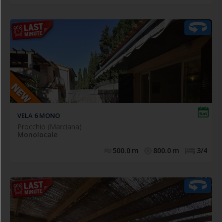
Comodo appartamento monolocale posto a piano terra
, composto da
spazio esterno privato attrezzato
con
soggiorno con angolo cottura e divano letto doppio
estraibile (n.2 singoli), zona notte con letto matrimoniale,
bagno con doccia completo di tutti i sanitari.
VELA 6 MONO
Procchio (Marciana)
Monolocale
500.0
m
800.0
m
3/4
Appartamenti "Vela" - Loc. Campo all'Aia (Procchio)