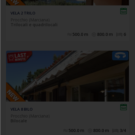
VELA 2 TRILO
Procchio (Marciana)
Trilocali e quadrilocali
500.0
m
800.0
m
6
Comodo appartamento bilocale posto a piano terra
, composto da
spazio esterno privato attrezzato
con
soggiorno con angolo cottura e divano letto doppio
estraibile (n.2 singoli), camera matrimoniale, bagno con
doccia completo di tutti i sanitari
VELA 8 BILO
Procchio (Marciana)
Bilocale
500.0
m
800.0
m
3/4