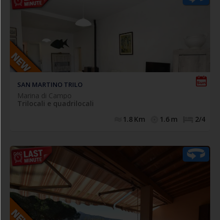
,
climatizzato
Caratteristico appartamento trilocale
posto al primo piano con ingresso indipendente e
composto da spazioso soggiorno con accesso a balcone
privato con locale lavatrice, cucinotto finestrato (forno),
ampia camera matrimoniale (con accesso al balcone),
camera doppia (n.2 singoli eventualmente affiancabili),
bagno con box doccia, finestrato e completo di tutti i
.
N.1 posto auto privato ad uso esclusivo
sanitari.
SAN MARTINO TRILO
Marina di Campo
Trilocali e quadrilocali
1.8
Km
1.6
m
2/4
Comodo appartamento trilocale posto a piano
,
terrazza panoramica coperta
terra/rialzato con
composto da soggiorno con divano letto doppio estraibile
(n.2 singoli), cucinotto, camera matrimoniale, camera
doppia (n.2 singoli eventualmente affiancabili), bagno con
doccia finestrato e completo di tutti i sanitari. (Blocco A)