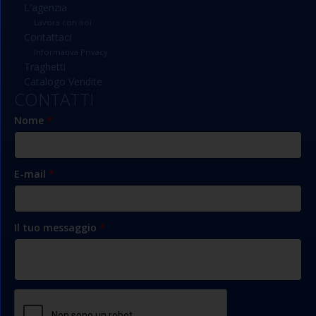
L'agenzia
Lavora con noi
Contattaci
Informativa Privacy
Traghetti
Catalogo Vendite
CONTATTI
Nome
*
E-mail
*
Il tuo messaggio
*