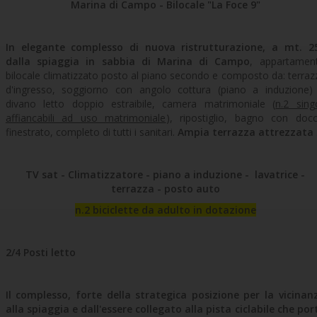
Marina di Campo - Bilocale "La Foce 9"
In elegante complesso di nuova ristrutturazione, a mt. 2
dalla spiaggia in sabbia di Marina di Campo
, appartamen
bilocale climatizzato posto al piano secondo e composto da: terraz
d'ingresso, soggiorno con angolo cottura (piano a induzione)
divano letto doppio estraibile, camera matrimoniale (
n.2 singo
affiancabili ad uso matrimoniale
), ripostiglio, bagno con docc
finestrato, completo di tutti i sanitari.
Ampia terrazza attrezzata
TV sat - Climatizzatore - piano a induzione - lavatrice -
terrazza - posto auto
n.2 biciclette da adulto in dotazione
2/4 Posti letto
Il complesso, forte della strategica posizione per la vicinan
alla spiaggia e dall'essere collegato alla pista ciclabile che por