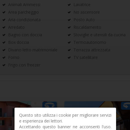
Animali Ammessi
Lavatrice
Area parcheggio
No ascensore
Aria condizionata
Posto Auto
Arredato
Riscaldamento
Bagno con doccia
Stoviglie e utensili da cucina
Box doccia
Termoautonomo
Divano letto matrimoniale
Terrazza attrezzata
Forno
TV satellitare
Frigo con freezer
Questo sito utilizza i cookie per migliorare servizi
e esperienza dei lettori.
Accettando questo banner ne acconsenti l'uso.