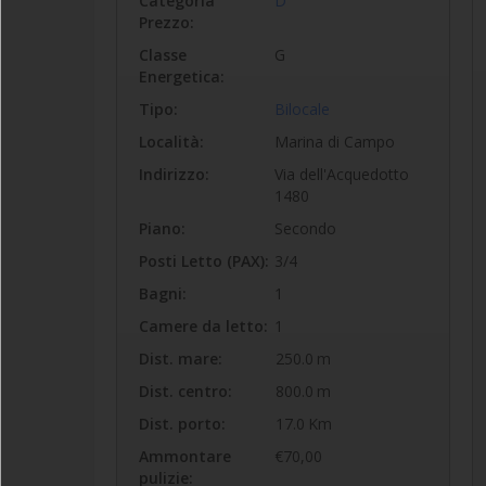
Categoria
D
Prezzo:
Classe
G
Energetica:
Tipo:
Bilocale
Località:
Marina di Campo
Indirizzo:
Via dell'Acquedotto
1480
Piano:
Secondo
Posti Letto (PAX):
3/4
Bagni:
1
Camere da letto:
1
Dist. mare:
250.0
m
Dist. centro:
800.0
m
Dist. porto:
17.0
Km
Ammontare
€70,00
pulizie: