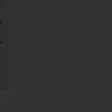
to
A)
DA