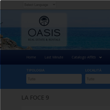
POWERED BY
TRANSLATE
Salta
al
contenuto
principale
Home
Last Minute
Catalogo Affitti
TIPOLOGIA
LOCALITÀ
LA FOCE 9