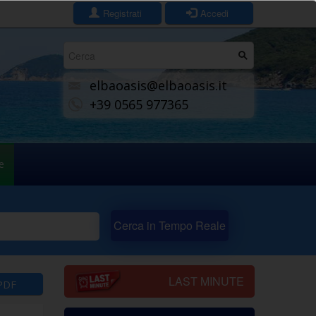
Registrati
Accedi
Form
di
elbaoasis@elbaoasis.it
ricerca
+39 0565 977365
e
Cerca in Tempo Reale
LAST MINUTE
PDF