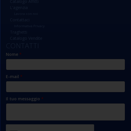
Catalogo Affitti
L'agenzia
Lavora con noi
Contattaci
Informativa Privacy
Traghetti
Catalogo Vendite
CONTATTI
Nome
*
E-mail
*
Il tuo messaggio
*