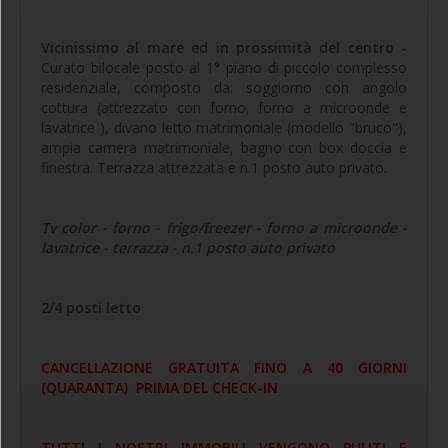
Vicinissimo al mare ed in prossimità del centro -
Curato bilocale posto al 1° piano di piccolo complesso
residenziale, composto da: soggiorno con angolo
cottura (attrezzato con forno, forno a microonde e
lavatrice ), divano letto matrimoniale (modello "bruco"),
ampia camera matrimoniale, bagno con box doccia e
finestra. Terrazza attrezzata e n.1 posto auto privato.
Tv color - forno - frigo/freezer - forno a microonde -
lavatrice - terrazza - n.1 posto auto privato
2/4 posti letto
CANCELLAZIONE GRATUITA FINO A 40 GIORNI
(QUARANTA) PRIMA DEL CHECK-IN
TUTTI I NOSTRI IMMOBILI VENGONO PULITI E