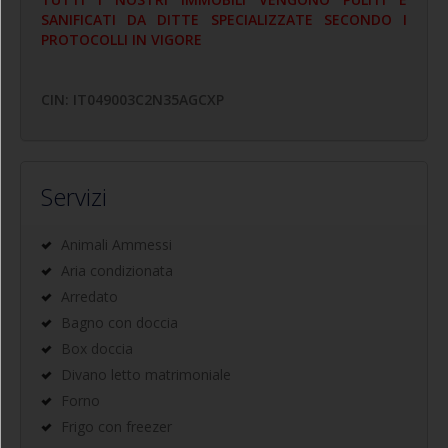
SANIFICATI DA DITTE SPECIALIZZATE SECONDO I
PROTOCOLLI IN VIGORE
CIN: IT049003C2N35AGCXP
Servizi
Animali Ammessi
Aria condizionata
Arredato
Bagno con doccia
Box doccia
Divano letto matrimoniale
Forno
Frigo con freezer