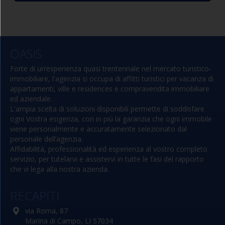
eventualmente affiancabili),
bagno con box doccia,
finestrato e completo di tutti i
N.1 posto auto
sanitari.
OASIS
.
privato ad uso esclusivo
Forte di un’esperienza quasi trentennale nel mercato turistico-
immobiliare, l'agenzia si occupa di affitti turistici per vacanza di
appartamenti, ville e residences e compravendita immobiliare
ed aziendale.
L'ampia scelta di soluzioni disponibili permette di soddisfare
ogni Vostra esigenza, con in più la garanzia che ogni immobile
viene personalmente e accuratamente selezionato dal
personale dell’agenzia.
Affidabilità, professionalità ed esperienza al vostro completo
servizio, per tutelarvi e assistervi in tutte le fasi del rapporto
che vi lega alla nostra azienda.
RECAPITI
via Roma, 87
Marina di Campo, LI 57034