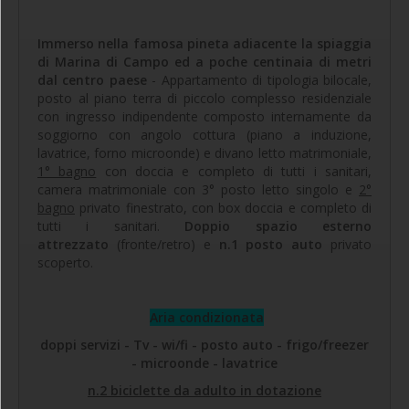
Immerso nella famosa pineta adiacente la spiaggia
di Marina di Campo ed a poche centinaia di metri
dal centro paese
- Appartamento di tipologia bilocale,
posto al piano terra di piccolo complesso residenziale
con ingresso indipendente composto internamente da
soggiorno con angolo cottura (piano a induzione,
lavatrice, forno microonde) e divano letto matrimoniale,
1° bagno
con doccia e completo di tutti i sanitari,
camera matrimoniale con 3° posto letto singolo e
2°
bagno
privato finestrato, con box doccia e completo di
tutti i sanitari.
Doppio spazio esterno
attrezzato
(fronte/retro) e
n.1 posto auto
privato
scoperto.
Aria condizionata
doppi servizi - Tv - wi/fi - posto auto - frigo/freezer
- microonde - lavatrice
n.2 biciclette da adulto in dotazione