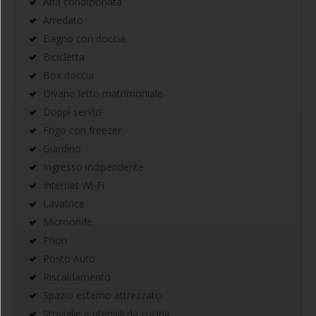
Aria condizionata
Arredato
Bagno con doccia
Bicicletta
Box doccia
Divano letto matrimoniale
Doppi servizi
Frigo con freezer
Giardino
Ingresso indipendente
Internet Wi-Fi
Lavatrice
Microonde
Phon
Posto Auto
Riscaldamento
Spazio esterno attrezzato
Stoviglie e utensili da cucina