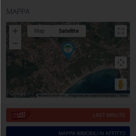
MAPPA
Map
Satellite
Image may be subject to copyright
Terms
Keyboard shortcuts
LAST MINUTE
MAPPA IMMOBILI IN AFFITTO