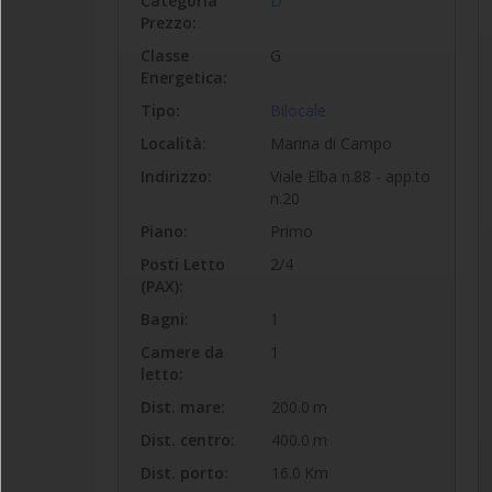
Categoria
D
Prezzo:
Classe
G
Energetica:
Tipo:
Bilocale
Località:
Marina di Campo
Indirizzo:
Viale Elba n.88 - app.to
n.20
Piano:
Primo
Posti Letto
2/4
(PAX):
Bagni:
1
Camere da
1
letto:
Dist. mare:
200.0
m
Dist. centro:
400.0
m
Dist. porto:
16.0
Km