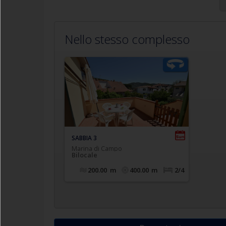
Nello stesso complesso
Bilocale climatizzato posto a piano
primo di piccolo complesso con
accesso da scala esterna, composto
internamente da soggiorno con
angolo cottura e divano letto
matrimoniale (mod. "bruco"), camera