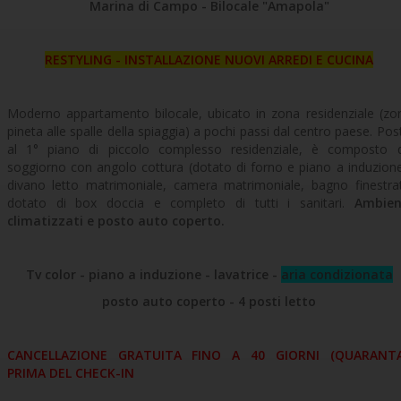
Marina di Campo - Bilocale "Amapola"
RESTYLING - INSTALLAZIONE NUOVI ARREDI E CUCINA
Moderno appartamento bilocale, ubicato in zona residenziale (zo
pineta alle spalle della spiaggia) a pochi passi dal centro paese. Pos
al 1° piano di piccolo complesso residenziale, è composto 
soggiorno con angolo cottura (dotato di forno e piano a induzione
divano letto matrimoniale, camera matrimoniale, bagno finestra
dotato di box doccia e completo di tutti i sanitari.
Ambien
climatizzati e posto auto coperto.
Tv color - piano a induzione - lavatrice -
aria condizionata
posto auto coperto -
4 posti letto
CANCELLAZIONE GRATUITA FINO A 40 GIORNI (QUARANT
PRIMA DEL CHECK-IN