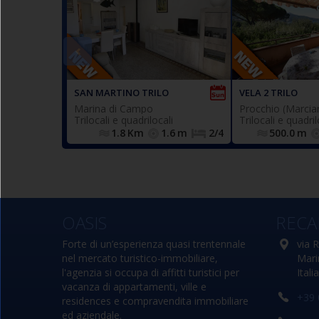
appartamento
trilocale po
, posto
climatizzato
trilocale
terrazza
terra/
al primo piano con ingresso
,
panoramic
indipendente e composto da
composto da s
spazioso soggiorno con
divano letto dop
accesso a balcone privato con
(n.2 singoli), cu
locale lavatrice, cucinotto
matrimoniale, 
SAN MARTINO TRILO
VELA 2 TRILO
finestrato (forno), ampia
(n.2 singoli 
Marina di Campo
Procchio (Marcia
camera matrimoniale (con
affiancabili), b
Trilocali e quadrilocali
Trilocali e quadril
accesso al balcone), camera
finestrato e comp
1.8
Km
1.6
m
2/4
500.0
m
doppia (n.2 singoli
sani
eventualmente affiancabili),
bagno con box doccia,
finestrato e completo di tutti i
N.1 posto auto
sanitari.
OASIS
RECA
.
privato ad uso esclusivo
Forte di un’esperienza quasi trentennale
via 
nel mercato turistico-immobiliare,
Mari
l'agenzia si occupa di affitti turistici per
Italia
vacanza di appartamenti, ville e
+39 
residences e compravendita immobiliare
ed aziendale.