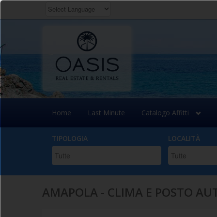
POWERED BY
TRANSLATE
Salta
al
contenuto
principale
Home
Last Minute
Catalogo Affitti
TIPOLOGIA
LOCALITÀ
AMAPOLA - CLIMA E POSTO AU