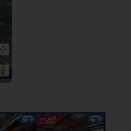
Terms
ppartamento
Appartamenti "Vela" - Loc.