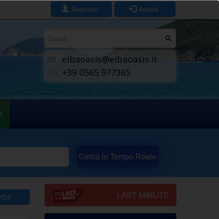
Registrati
Accedi
Form
di
elbaoasis@elbaoasis.it
ricerca
+39 0565 977365
e
Cerca in Tempo Reale
LAST MINUTE
PDF