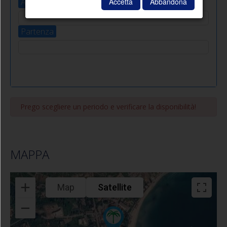
Accetta
Abbandona
Arrivo
100.00
m
2
Partenza
Prego scegliere un periodo e verificare la disponibilità!
MAPPA
Map
Satellite