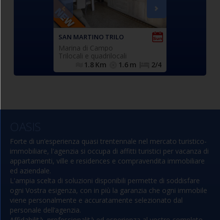
indipendente e composto da
composto da
spazioso soggiorno con
divano letto 
accesso a balcone privato con
(n.2 singoli),
locale lavatrice, cucinotto
matrimoniale
SAN MARTINO TRILO
VELA 2 TRILO
finestrato (forno), ampia
(n.2 singol
Marina di Campo
Procchio (Marc
camera matrimoniale (con
affiancabili),
Trilocali e quadrilocali
Trilocali e quad
accesso al balcone), camera
finestrato e c
1.8
Km
1.6
m
2/4
500.0
m
doppia (n.2 singoli
s
eventualmente affiancabili),
bagno con box doccia,
finestrato e completo di tutti i
N.1 posto auto
sanitari.
OASIS
.
privato ad uso esclusivo
Forte di un’esperienza quasi trentennale nel mercato turistico-
immobiliare, l'agenzia si occupa di affitti turistici per vacanza di
appartamenti, ville e residences e compravendita immobiliare
ed aziendale.
L'ampia scelta di soluzioni disponibili permette di soddisfare
ogni Vostra esigenza, con in più la garanzia che ogni immobile
viene personalmente e accuratamente selezionato dal
personale dell’agenzia.
Affidabilità, professionalità ed esperienza al vostro completo