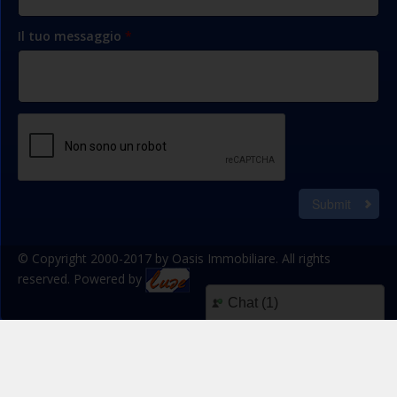
Il tuo messaggio
*
Submit
© Copyright 2000-2017 by Oasis Immobiliare. All rights
reserved. Powered by
Chat (
1
)