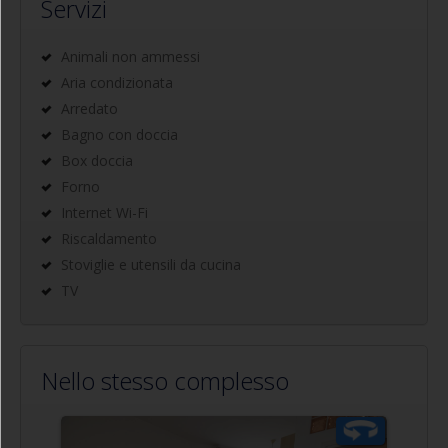
Servizi
Animali non ammessi
Aria condizionata
Arredato
Bagno con doccia
Box doccia
Forno
Internet Wi-Fi
Riscaldamento
Stoviglie e utensili da cucina
TV
Nello stesso complesso