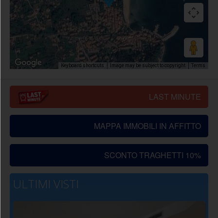
Image may be subject to copyright
Terms
Keyboard shortcuts
LAST MINUTE
MAPPA IMMOBILI IN AFFITTO
SCONTO TRAGHETTI 10%
ULTIMI VISTI