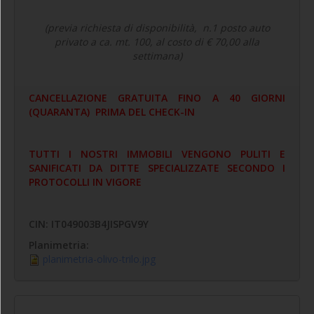
(previa richiesta di disponibilità, n.1 posto auto
privato a ca. mt. 100, al costo di € 70,00 alla
settimana)
CANCELLAZIONE GRATUITA FINO A 40 GIORNI
(QUARANTA) PRIMA DEL CHECK-IN
TUTTI I NOSTRI IMMOBILI VENGONO PULITI E
SANIFICATI DA DITTE SPECIALIZZATE SECONDO I
PROTOCOLLI IN VIGORE
CIN: IT049003B4JISPGV9Y
Planimetria:
planimetria-olivo-trilo.jpg