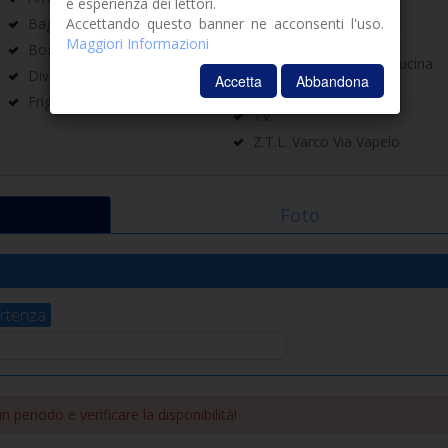
e esperienza dei lettori.
auto)
Accettando questo banner ne acconsenti l'uso.
Bagno con doccia
Riscaldamento
Maggiori Informazioni
Box doccia
Stoviglie e utensili da cucina
Divano letto matrimoniale
Accetta
Abbandona
Terrazza attrezzata
Frigo con freezer
TV
Z.T.L. Varco Via Vapelo
Foto
rtenza
 periodo e verificare la disponibilità!