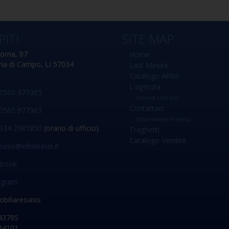
PITI
SITE MAP
Roma, 87
Home
na di Campo, LI 57034
Last Minute
Catalogo Affitti
L'agenzia
0565 977365
Lavora con noi
Contattaci
0565 977963
Informativa Privacy
334 2985850
(orario di ufficio)
Traghetti
Catalogo Vendite
oasis@elbaoasis.it
ebook
agram
biliareoasis
43795
34101