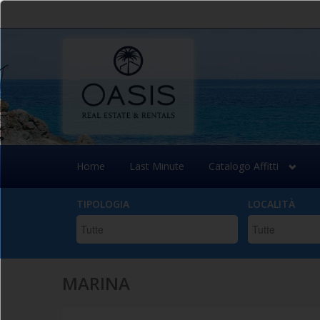
Salta
al
contenuto
principale
Home
Last Minute
Catalogo Affitti
TIPOLOGIA
LOCALITÀ
MARINA