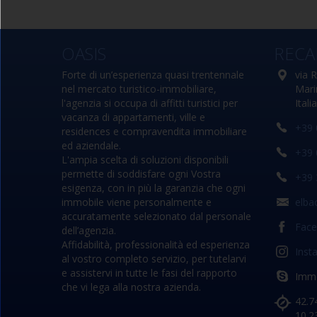
bagno con box doccia,
finestrato e completo di tutti i
N.1 posto auto
sanitari.
OASIS
RECA
.
privato ad uso esclusivo
Forte di un’esperienza quasi trentennale
via 
nel mercato turistico-immobiliare,
Mari
l'agenzia si occupa di affitti turistici per
Italia
vacanza di appartamenti, ville e
+39 
residences e compravendita immobiliare
ed aziendale.
+39 
L'ampia scelta di soluzioni disponibili
permette di soddisfare ogni Vostra
+39 
esigenza, con in più la garanzia che ogni
immobile viene personalmente e
elba
accuratamente selezionato dal personale
Fac
dell’agenzia.
Affidabilità, professionalità ed esperienza
Inst
al vostro completo servizio, per tutelarvi
e assistervi in tutte le fasi del rapporto
Immo
che vi lega alla nostra azienda.
42.7
10.2