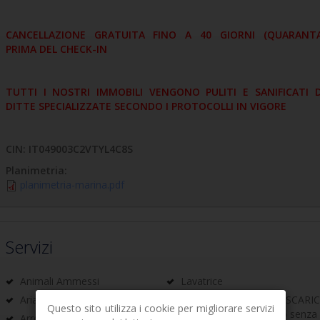
CANCELLAZIONE GRATUITA FINO A 40 GIORNI (QUARANT
PRIMA DEL CHECK-IN
TUTTI I NOSTRI IMMOBILI VENGONO PULITI E SANIFICATI 
DITTE SPECIALIZZATE SECONDO I PROTOCOLLI IN VIGORE
CIN: IT049003C2VTYL4C8S
Planimetria:
planimetria-marina.pdf
Servizi
Animali Ammessi
Lavatrice
Aria condizionata
PASS Z.T.L. CARICO/SCARI
Questo sito utilizza i cookie per migliorare servizi
(arrivo/partenza app.to senza 
Arredato