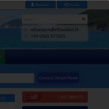
Registrati
Accedi
Form
di
elbaoasis@elbaoasis.it
ricerca
+39 0565 977365
e
Cerca in Tempo Reale
LAST MINUTE
PDF