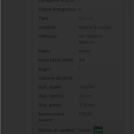
Categoria Prezzo:
C
Classe Energetica:
G
Tipo:
Bilocale
Località:
Marina di Campo
Indirizzo:
Via Traversa
Marconi
Piano:
Primo
Posti Letto (PAX):
3/4
Bagni:
1
Camere da letto:
1
Dist. mare:
100.0
m
Dist. centro:
20.0
m
Dist. porto:
17.0
Km
Ammontare
€70,00
pulizie:
Sabato
Giorno di cambio: