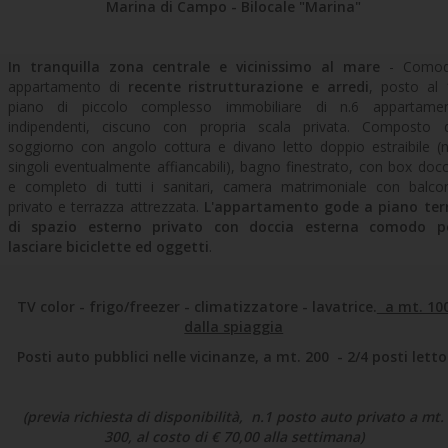
Marina di Campo - Bilocale "Marina"
In tranquilla zona centrale e vicinissimo al mare
- Como
appartamento di
recente ristrutturazione e arredi
, posto al 
piano di piccolo complesso immobiliare di n.6 appartamen
indipendenti, ciscuno con propria scala privata. Composto 
soggiorno con angolo cottura e divano letto doppio estraibile (n
singoli eventualmente affiancabili), bagno finestrato, con box docc
e completo di tutti i sanitari, camera matrimoniale con balco
privato e terrazza attrezzata.
L'appartamento gode a piano ter
di spazio esterno privato con doccia esterna comodo p
lasciare biciclette ed oggetti
.
TV color - frigo/freezer - climatizzatore - lavatrice.
a mt. 10
dalla spiaggia
Posti auto pubblici nelle vicinanze, a mt. 200 - 2/4 posti letto
(previa richiesta di disponibilità, n.1 posto auto privato a mt.
300, al costo di € 70,00 alla settimana)