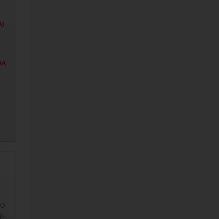
A)
DA
CO
p.