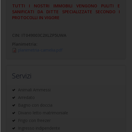
TUTTI I NOSTRI IMMOBILI VENGONO PULITI E
SANIFICATI DA DITTE SPECIALIZZATE SECONDO I
PROTOCOLLI IN VIGORE
CIN: IT049003C2XLZP5UWA
Planimetria:
planimetria-camelia.pdf
Servizi
Animali Ammessi
Arredato
Bagno con doccia
Divano letto matrimoniale
Frigo con freezer
Ingresso indipendente