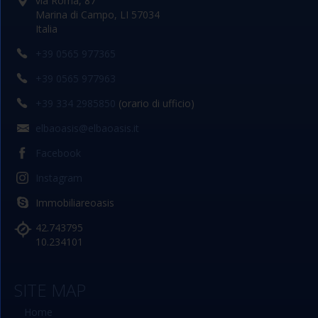
via Roma, 87
Marina di Campo, LI 57034
Italia
+39 0565 977365
+39 0565 977963
+39 334 2985850
(orario di ufficio)
elbaoasis@elbaoasis.it
Facebook
Instagram
Immobiliareoasis
42.743795
10.234101
SITE MAP
Home