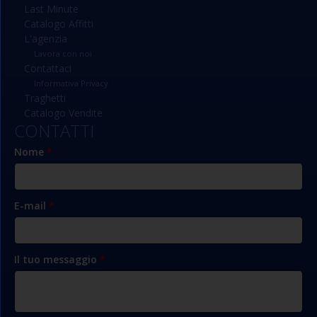
Last Minute
Catalogo Affitti
L'agenzia
Lavora con noi
Contattaci
Informativa Privacy
Traghetti
Catalogo Vendite
CONTATTI
Nome
*
E-mail
*
Il tuo messaggio
*