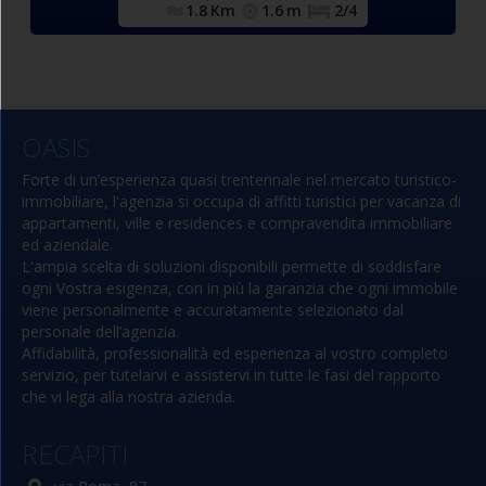
accesso al balcone), camera
finestrato e c
1.8
Km
1.6
m
2/4
500.0
m
doppia (n.2 singoli
s
eventualmente affiancabili),
bagno con box doccia,
finestrato e completo di tutti i
N.1 posto auto
sanitari.
OASIS
.
privato ad uso esclusivo
Forte di un’esperienza quasi trentennale nel mercato turistico-
immobiliare, l'agenzia si occupa di affitti turistici per vacanza di
appartamenti, ville e residences e compravendita immobiliare
ed aziendale.
L'ampia scelta di soluzioni disponibili permette di soddisfare
ogni Vostra esigenza, con in più la garanzia che ogni immobile
viene personalmente e accuratamente selezionato dal
personale dell’agenzia.
Affidabilità, professionalità ed esperienza al vostro completo
servizio, per tutelarvi e assistervi in tutte le fasi del rapporto
che vi lega alla nostra azienda.
RECAPITI