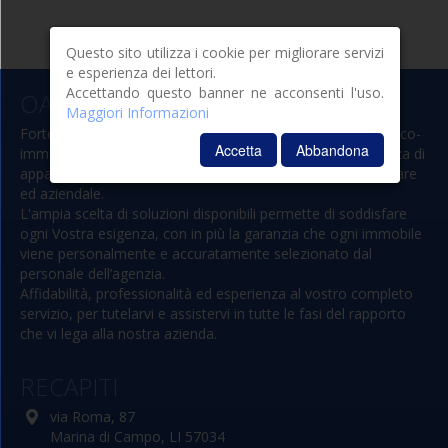
Questo sito utilizza i cookie per migliorare servizi
e esperienza dei lettori.
Accettando questo banner ne acconsenti l'uso.
OASIS
Maggiori Informazioni
Forte di un’esperienza quasi trentennale nel mercato turistico-
Accetta
Abbandona
immobiliare, l'agenzia si occupa di affitti turistici per vacanza di
appartamenti, ville e residences e compravendita immobiliare
ed aziendale.
L'ampia scelta di soluzioni disponibili permette di soddisfare
ogni Vostra esigenza, con in più la garanzia che ogni immobile
viene personalmente e accuratamente selezionato dal
personale dell’agenzia.
Affidabilità, professionalità ed esperienza al vostro completo
servizio, per tutelarvi e assistervi in tutte le fasi del rapporto
che vi lega alla nostra azienda.
RECAPITI
via Roma, 87
Marina di Campo, LI 57034