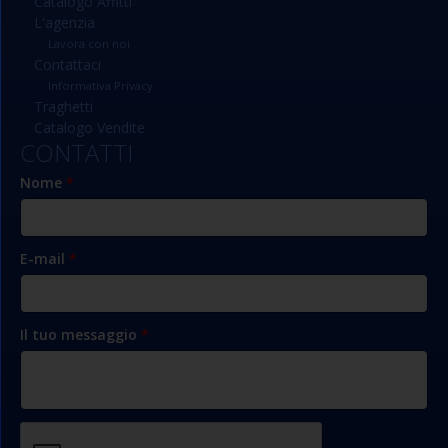
Catalogo Affitti
L'agenzia
Lavora con noi
Contattaci
Informativa Privacy
Traghetti
Catalogo Vendite
CONTATTI
Nome
*
E-mail
*
Il tuo messaggio
*