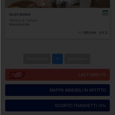
), bagno completo con box doccia. WI-FI
matrimoniale
OLIVO MONO
Marina di Campo
Monolocale
100.0
m
2
Precedente
1
Successivo
LAST MINUTE
MAPPA IMMOBILI IN AFFITTO
SCONTO TRAGHETTI 10%