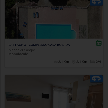
caratteristico ed ampio monolocale in stile rustico
toscano, composto da soggiorno con angolo cottura,
divano letto doppio (n.2 singoli), zona notte con letto
ampio porticato
matrimoniale, bagno con doccia ed
.
privato, coperto e attrezzato
CASTAGNO - COMPLESSO CASA ROSADA
Marina di Campo
Monolocale
2.1
Km
2.1
Km
2/4
A soli mt. 100 dalla spiaggia in sabbia di Marina di
, confortevole e
Campo nel cuore del paese
appartamento monolocale climatizzato
centralissimo
composto da soggiorno con angolo cottura e zona notte
affiancabili ad uso
con n.2 letti singoli (eventualmente